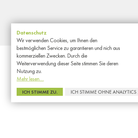
Datenschutz
Wir verwenden Cookies, um Ihnen den
bestmöglichen Service zu garantieren und nich aus
kommerziellen Zwecken. Durch die
Weiterverwendung dieser Seite stimmen Sie deren
Nutzung zu.
Mehr lesen…
Allgemeine
ICH STIMME ZU.
ICH STIMME OHNE ANALYTICS 
Informationen
Die
zur
Verfügung
gestellten
personenbezogenen