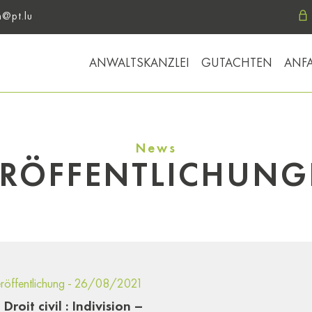
m@pt.lu
ANWALTSKANZLEI
GUTACHTEN
ANF
News
ERÖFFENTLICHUNG
röffentlichung - 26/08/2021
Droit civil : Indivision –