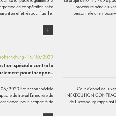
 2021 La loi pacte logement 2.0
Le projet de loi n°7785 a pour
programme de coopération entre
procédure pénale luxe
isant un effet rétroactif au 1er
personnelle dite « passiv
röffentlichung - 16/10/2020
ection spéciale contre le
nciement pour incapac...
8/06/2020 Protection spéciale
Cour d'appel de Lux
apacité de travail En matière de
INEXECUTION CONTRACTUEL
 licenciement pour incapacité de
de Luxembourg rappelant le