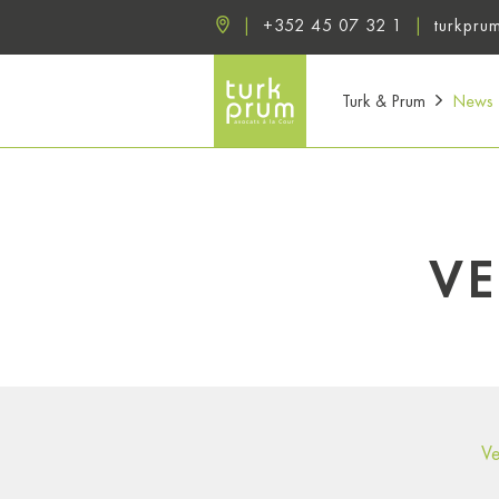
+352 45 07 32 1
turkpru
Turk & Prum
News
V
Ve