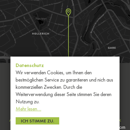
Datenschutz
Wir verwenden Cookies, um Ihnen den
bestmöglichen Service zu garantieren und nich aus
kommerziellen Zwecken. Durch die
Weiterverwendung dieser Seite stimmen Sie deren
Nutzung zu.
Mehr lesen…
Allgemeine Geschäftsbedingungen
Datenschutz-Politik
Allgemeine
ICH STIMME ZU.
inpent.com
Informationen