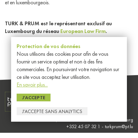
et en luxembourgeois.
TURK & PRUM est le représentant exclusif au
Luxembourg du réseau
European Law Firm
.
Protection de vos données
Nous utilisons des cookies pour afin de vous
fournir un service optimal et non à des fins
commerciales. En poursuivant votre navigation sur
ce site vous acceptez leur utilisation.
En savoir plus...
Généralités
J'ACCEPTE
Member of EEIG
Les
J'ACCEPTE SANS ANALYTICS
données
13A, Avenue Guillaume L-1651 Luxembourg
à
+352 45 07 32 1
-
turkprum@pt.lu
caractère
personnel
Conditions générales
Politique de protection des données